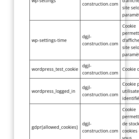
wp-settings
d’affiche
construction.com
site sel
paramè
Cookie
permett
dgjl-
wp-settings-time
d’affiche
construction.com
site sel
paramè
dgjl-
wordpress_test_cookie
Cookie d
construction.com
Cookie 
dgjl-
wordpress_logged_in
utilisat
construction.com
identifi
Cookie
permett
dgjl-
de stock
gdpr[allowed_cookies]
construction.com
cookies
vous