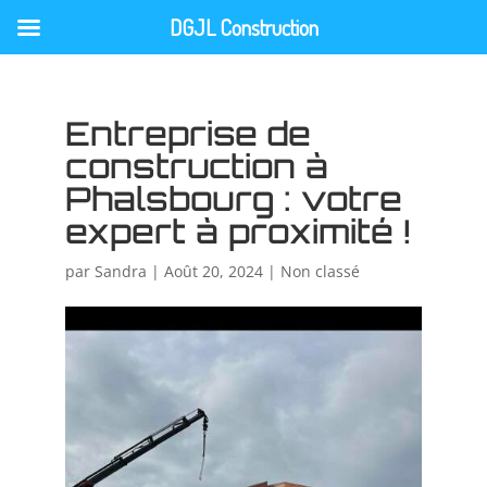
DGJL Construction
Entreprise de
construction à
Phalsbourg : votre
expert à proximité !
par
Sandra
|
Août 20, 2024
|
Non classé